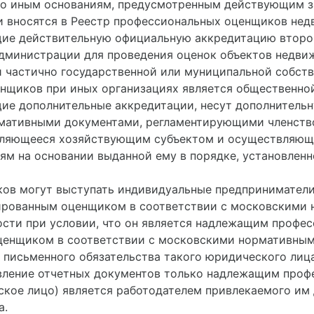
по иным основаниям, предусмотренным действующим з
и вносятся в Реестр профессиональных оценщиков не
е действительную официальную аккредитацию второг
дминистрации для проведения оценок объектов недви
 частично государственной или муниципальной собств
нщиков при иных организациях является общественной
е дополнительные аккредитации, несут дополнительну
мативными документами, регламентирующими членство
вляющееся хозяйствующим субъектом и осуществляющ
лям на основании выданной ему в порядке, установле
ков могут выступать индивидуальные предпринимател
ированным оценщиком в соответствии с московскими
ости при условии, что он является надлежащим проф
ценщиком в соответствии с московскими нормативны
 письменного обязательства такого юридического лица
авление отчетных документов только надлежащим про
кое лицо) является работодателем привлекаемого им 
а.