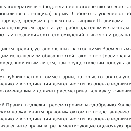
ать императивные (подлежащие применению во всех сл
онального оценщика) нормы. Любое отступление от об
в порядке, предусмотренных настоящими Правилами.
м оценщиком гарантирует работодателям и клиентам 
ость и независимость его суждений, выводов и резуль
иком правил, установленных настоящими Временными
им исполнением обязанностей такого профессиональн
оведенной иным лицом, при осуществлении консультац
и.
ут публиковаться комментарии, которые готовятся у
ванию и координации деятельности по оценке недвиж
екомендации и должны рассматриваться как уточнение
ий Правил подлежит рассмотрению и одобрению Коллег
ким нормативным правовым актом по представлению 
ванию и координации деятельности по оценке недвиж
язательные правила, регламентирующие оценочную пр