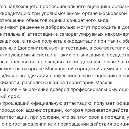
туса надлежащего профессионального оценщика обязан
аккредитацию при уполномоченном органе московской 
отношении объектов оценки конкретного вида.
инимают решение и добровольно могут проходить в до
лнительные) аттестации в саморегулируемых некоммер
нщиков, а также получать аккредитации при таких о
енные (дополнительные) аттестации, в соответствии 
нтирующими членство в таких организациях, осуществ
ных оценщиков, прошедших такие дополнительные атте
номоченном органе Московской городской администра
и и/или аккредитации профессиональных оценщиков пр
имости, расположенной на территории Москвы.
нщиков - выражение доверия профессиональному оцен
ый срок.
о прошедший официальную аттестацию, получает офиц
ородской администрации, которая признается действи
аттестации, при условии, что за этот срок в порядке
е о приостановлении или прекращении действия офици