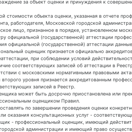
раждение за объект оценки и принуждения к совершен
 стоимости объекта оценки, указанная в отчете проф
нта, работодателя, Московской городской администра
ское лицо, признанное в порядке, установленном мо
ру официальной (государственной) аттестации профе
ния официальной (государственной) аттестации данны
иональный оценщик признается официально аккредит
аттестации, при соблюдении условий действительност
чие соответствующих записей об аттестации в Реестр
тствии с московскими нормативными правовыми актам
и второго уровня признается аккредитованным профе
тветствующих записей в Реестр.
енщика может быть досрочно приостановлена или пре
ессиональным оценщиком Правил.
ставлять по завершении проведения оценки конкретног
ли оказания консультационных услуг - соответствующ
щик - профессиональный оценщик, имеющий действит
городской администрации и имеющий право осуществ