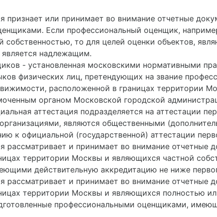
 признает или принимает во внимание отчетные доку
нщиками. Если профессиональный оценщик, например
й собственностью, то для целей оценки объектов, явл
 является надлежащим.
иков - установленная московскими нормативными пра
выков физических лиц, претендующих на звание профе
вижимости, расположенной в границах территории Мо
моченным органом Московской городской администрац
иальная аттестация подразделяется на аттестации пер
организациями, являются общественными (дополнител
ию к официальной (государственной) аттестации перв
я рассматривает и принимает во внимание отчетные д
ницах территории Москвы и являющихся частной собс
ющими действительную аккредитацию не ниже первог
я рассматривает и принимает во внимание отчетные д
ницах территории Москвы и являющихся полностью ил
подготовленные профессиональными оценщиками, имею