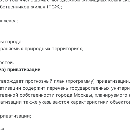
бственников жилья (ТСЖ);
плекса;
ы города;
храняемых природных территориях;
остей.
ма) приватизации
тверждает прогнозный план (программу) приватизации.
ватизации содержит перечень государственных унитарн
твенной собственности города Москвы, планируемого 
ватизации также указываются характеристики объекто
приватизации;
ей.