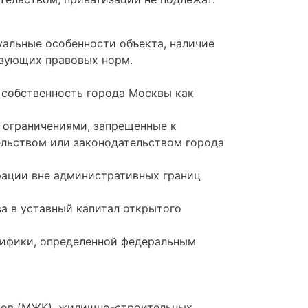
уальные особенности объекта, наличие
твующих правовых норм.
я собственность города Москвы как
 ограничениями, запрещенные к
ельством или законодательством города
рации вне административных границ
ва в уставный капитал открытого
ецифики, определенной федеральным
сов (МЖК), жилищно-строительных