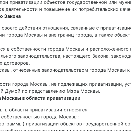
 при приватизации объектов государственной или муни
в деятельности и повышение их потребительских качест
о Закона
у своего действия отношения, связанные с приватизац
и города Москвы и вне границ города, а также объек
ося в собственности города Москвы и расположенного в
льного законодательства, настоящего Закона, законод
х договоров.
сквы, отнесенные законодательством города Москвы 
ности города Москвы, не подлежащих приватизации, ус
й Думой по представлению Мэра Москвы.
а Москвы в области приватизации
 в области приватизации относятся:
ю собственностью города Москвы;
программы) приватизации объектов государственной с
та работы и состава комиссии по приватизации (прода