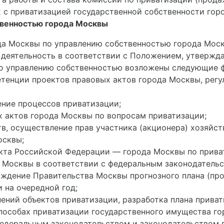
х с приватизацией государственной собственности гор
твенностью города Москвы
ода Москвы по управлению собственностью города Мос
 деятельность в соответствии с Положением, утверж
 по управлению собственностью возложены следующие 
петенции проектов правовых актов города Москвы, ре
ение процессов приватизации;
х актов города Москвы по вопросам приватизации;
в, осуществление прав участника (акционера) хозяйст
осквы;
кта Российской Федерации — города Москвы по прива
 Москвы в соответствии с федеральным законодательс
рждение Правительства Москвы прогнозного плана (пр
 на очередной год;
ений объектов приватизации, разработка плана приват
способах приватизации государственного имущества г
федеральным законодательством и законодательством 