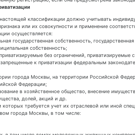
приватизации
е настоящей классификации должно учитывать индивид
признака или их совокупности и применение соответс
ации осуществляется:
льная государственная собственность, государственна
иципальная собственность;
 приватизируемые без ограничений, приватизируемые с
 запрещенные к приватизации федеральным законодат
тории города Москвы, на территории Российской Феде
сийской Федерации;
азование в хозяйственное общество, внесение имущест
щества, долей, акций и др.
ии которых требуется учет их отраслевой или иной сп
вом города Москвы, в том числе:
х, в том числе домах молодежных жилищных комплек