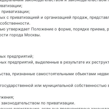
иватизации;
 приватизации;
нных с приватизацией и организацией продаж, предста
собственности.
тью утверждает Положение о форме, порядке приема, 
ости города Москвы.
ных предприятий;
ых предприятий, выделенные в результате их реструк
льства, признанные самостоятельными объектами недв
я государственной или муниципальной собственностью 
ужения;
 законодательством по приватизации.
венную регистрацию, если она предусмотрена законода