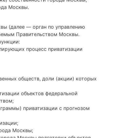
ода Москвы.
квы (далее — орган по управлению
даемым Правительством Москвы.
функции:
гулирующих процесс приватизации
венных обществ, доли (акции) которых
тизации объектов федеральной
твом;
ограммы) приватизации с прогнозом
изации;
орода Москвы;
города Москвы подготовки объектов