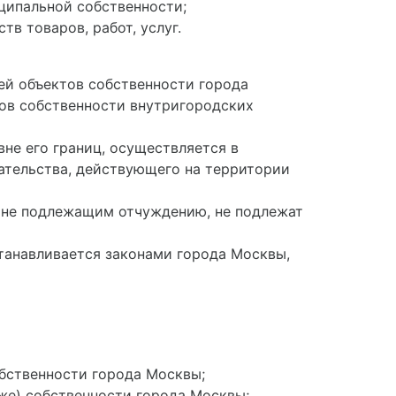
ципальной собственности;
в товаров, работ, услуг.
ией объектов собственности города
тов собственности внутригородских
не его границ, осуществляется в
ательства, действующего на территории
к не подлежащим отчуждению, не подлежат
танавливается законами города Москвы,
обственности города Москвы;
же) собственности города Москвы;