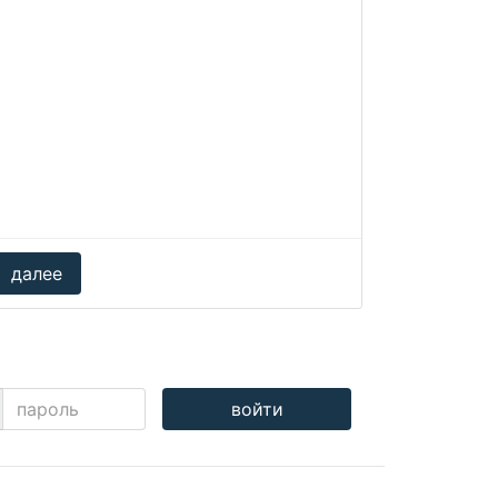
далее
ль
войти