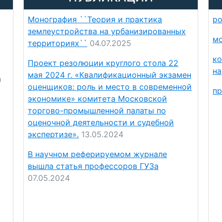
Монография ``Теория и практика
ро
землеустройства на урбанизированных
мо
территориях``
04.07.2025
ко
Проект резолюции круглого стола 22
на
мая 2024 г. «Квалификационный экзамен
а
оценщиков: роль и место в современной
пр
экономике» комитета Московской
торгово-промышленной палаты по
оценочной деятельности и судебной
экспертизе».
13.05.2024
В научном реферируемом журнале
вышла статья профессоров ГУЗа
07.05.2024