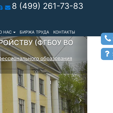
8 (499) 261-73-83
О НАС
БИРЖА ТРУДА
КОНТАКТЫ
Next
РОЙСТВУ (ФГБОУ ВО
з
фессионального образования