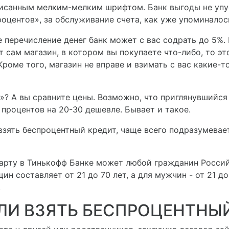
писанным мелким-мелким шрифтом. Банк выгоды не упус
роцентов», за обслуживание счета, как уже упоминалос
е перечисление денег банк может с вас содрать до 5%
 сам магазин, в котором вы покупаете что-либо, то эт
Кроме того, магазин не вправе и взимать с вас какие-т
та»? А вы сравните цены. Возможно, что приглянувшийс
 процентов на 20-30 дешевле. Бывает и такое.
е взять беспроцентный кредит, чаще всего подразумева
арту в Тинькофф Банке может любой гражданин Росси
ин составляет от 21 до 70 лет, а для мужчин - от 21 д
.
 ЛИ ВЗЯТЬ БЕСПРОЦЕНТНЫ