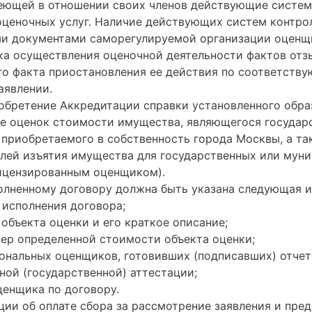
еющей в отношении своих членов действующие систем
оценочных услуг. Наличие действующих систем контро
и документами саморегулируемой организации оценщ
рока осуществления оценочной деятельности фактов отз
го факта приостановления ее действия по соответств
аявлении.
иобретение Аккредитации справки установленного обра
ие оценок стоимости имущества, являющегося государ
приобретаемого в собственность города Москвы, а та
лей изъятия имущества для государственных или муни
лицензированным оценщиком).
полненному договору должна быть указана следующая 
 исполнения договора;
объекта оценки и его краткое описание;
мер определенной стоимости объекта оценки;
иональных оценщиков, готовивших (подписавших) отчет
ной (государственной) аттестации;
ценщика по договору.
нции об оплате сбора за рассмотрение заявления и пре