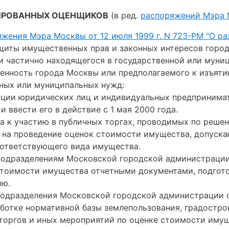
ИРОВАННЫХ ОЦЕНЩИКОВ
(в ред.
распоряжений Мэра М
жения Мэра Москвы от 12 июля 1999 г. N 723-РМ "О р
защиты имущественных прав и законных интересов горо
 частично находящегося в государственной или муни
венность города Москвы или предполагаемого к изъят
ных или муниципальных нужд:
тации юридических лиц и индивидуальных предприним
 ввести его в действие с 1 мая 2000 года.
года к участию в публичных торгах, проводимых по реш
 на проведение оценок стоимости имущества, допуска
ответствующего вида имущества.
да подразделениям Московской городской администраци
стоимости имущества отчетными документами, подгот
ию.
да подразделения Московской городской администрации
ботке нормативной базы землепользования, градостро
торгов и иных мероприятий по оценке стоимости имущ