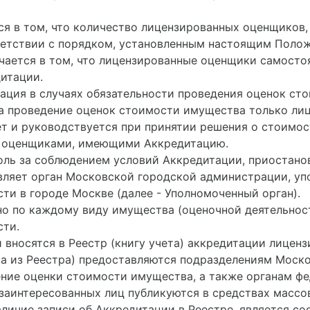
тся в том, что количество лицензированных оценщиков
ветствии с порядком, установленным настоящим Поло
ючается в том, что лицензированные оценщики самост
итации.
рация в случаях обязательности проведения оценок ст
 на проведение оценок стоимости имущества только 
ет и руководствуется при принятии решения о стоимо
 оценщиками, имеющими Аккредитацию.
роль за соблюдением условий Аккредитации, приостано
ляет орган Московской городской администрации, уп
ти в городе Москве (далее - Уполномоченный орган).
но по каждому виду имущества (оценочной деятельност
сти.
и вносятся в Реестр (книгу учета) аккредитации лице
ка из Реестра) предоставляются подразделениям Моск
ие оценки стоимости имущества, а также органам фед
заинтересованных лиц публикуются в средствах масс
личие записи об Аккредитации в Реестре, является с