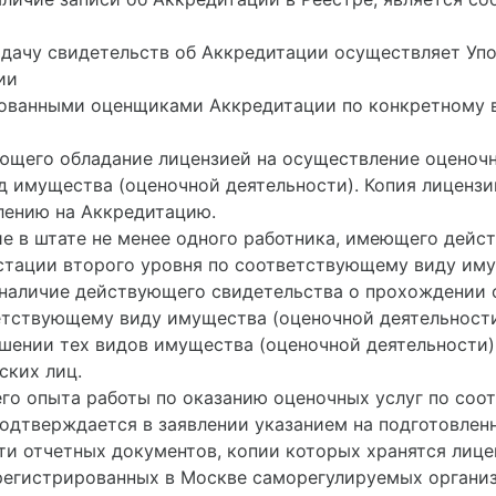
 выдачу свидетельств об Аккредитации осуществляет Уп
ии
ированными оценщиками Аккредитации по конкретному 
ающего обладание лицензией на осуществление оценочн
 имущества (оценочной деятельности). Копия лицензи
лению на Аккредитацию.
ичие в штате не менее одного работника, имеющего де
стации второго уровня по соответствующему виду имущ
 наличие действующего свидетельства о прохождении 
етствующему виду имущества (оценочной деятельности
шении тех видов имущества (оценочной деятельности)
ских лиц.
тнего опыта работы по оказанию оценочных услуг по с
подтверждается в заявлении указанием на подготовлен
яти отчетных документов, копии которых хранятся ли
 зарегистрированных в Москве саморегулируемых орган