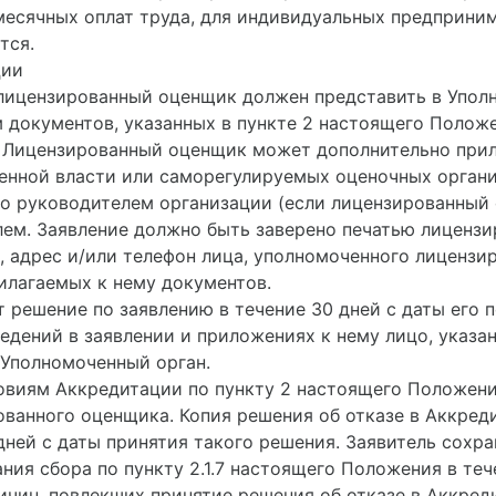
есячных оплат труда, для индивидуальных предприним
тся.
ции
 лицензированный оценщик должен представить в Упол
документов, указанных в пункте 2 настоящего Положе
 Лицензированный оценщик может дополнительно прил
енной власти или саморегулируемых оценочных органи
но руководителем организации (если лицензированны
ем. Заявление должно быть заверено печатью лицензи
о, адрес и/или телефон лица, уполномоченного лицен
рилагаемых к нему документов.
 решение по заявлению в течение 30 дней с даты его п
ведений в заявлении и приложениях к нему лицо, указ
 Уполномоченный орган.
ловиям Аккредитации по пункту 2 настоящего Положени
ованного оценщика. Копия решения об отказе в Аккре
дней с даты принятия такого решения. Заявитель сохр
ния сбора по пункту 2.1.7 настоящего Положения в те
ичин, повлекших принятие решения об отказе в Аккред