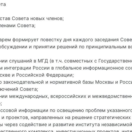
ета
став Совета новых членов;
ленами Совета;
арем формирует повестку дня каждого заседания Сове
 обсуждении и принятии решений по принципиальным в
ении слушаний в МГД (в т.ч. совместных с Государств
м интеграции России в глобальное информационное со
скве и Российской Федерации;
ю законодательной и нормативной базы Москвы и Росс
лючений Совета;
ении международных, всероссийских и межведомствен
;
ассовой информации по освещению проблем указанного
в и проектов, направленных на решение стратегических
 через содействие и развитие института независимой
ественного комплекса, инвестиционных проектов, инт