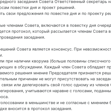
очередного заседания Совета Ответственный секретарь 
сам повестки дня и проект решений.
ить свои предложения по повестке дня и по проекту ре
ные членами Совета, включаются в повестку дня очере
дется протокол, который рассылается членам Совета в
 проведения заседания.
решений Совета является консенсус. При невозможнос
м.
сли при наличии кворума (больше половины списочного
вующих в обсуждении. Каждый член Совета обладает пр
лагаемого решения мнение Председателя признается ре
жительным причинам не могут присутствовать на заседа
 связи или делегировать свой голос одному из членов
легирования, учитываются наравне с голосами, поданны
оса.
 голосовании в меньшинстве и не согласные с мнением
дке вносится в протокол заседания.