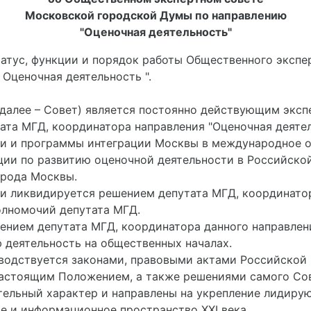
Московской городской Думы по направлению
"Оценочная деятельность"
атус, функции и порядок работы Общественного экспе
 Оценочная деятельность ".
 (далее – Совет) является постоянно действующим экс
та МГД, координатора направления "Оценочная деятел
ии и программы интеграции Москвы в международное о
ции по развитию оценочной деятельности в Российско
орода Москвы.
ся и ликвидируется решением депутата МГД, координат
олномочий депутата МГД.
шением депутата МГД, координатора данного направлен
ю деятельность на общественных началах.
ководствуется законами, правовыми актами Российской
астоящим Положением, а также решениями самого Сов
ательный характер и направлены на укрепление лидир
ое и информационное пространство XXI века.