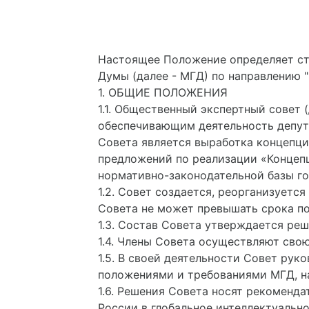
Настоящее Положение определяет ст
Думы (далее - МГД) по направлению "
1. ОБЩИЕ ПОЛОЖЕНИЯ
1.1. Общественный экспертный совет
обеспечивающим деятельность депута
Совета является выработка концепц
предложений по реализации «Концеп
нормативно-законодательной базы г
1.2. Совет создается, реорганизует
Совета не может превышать срока п
1.3. Состав Совета утверждается ре
1.4. Члены Совета осуществляют сво
1.5. В своей деятельности Совет ру
положениями и требованиями МГД, н
1.6. Решения Совета носят рекоменд
России в глобальное интеллектуальн