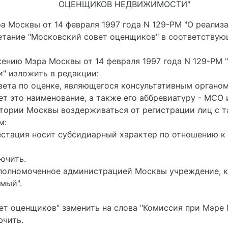
ОЦЕНЩИКОВ НЕДВИЖИМОСТИ"
ра Москвы от 14 февраля 1997 года N 129-РМ "О реали
тание "Московский совет оценщиков" в соответствую
яжению Мэра Москвы от 14 февраля 1997 года N 129-РМ
" изложить в редакции:
вета по оценке, являющегося консультативным органо
т это наименование, а также его аббревиатуру - МСО
итории Москвы воздерживаться от регистрации лиц с т
м:
естация носит субсидиарный характер по отношению к
лючить.
и уполномоченное администрацией Москвы учреждение, 
мый".
овет оценщиков" заменить на слова "Комиссия при Мэре
ючить.