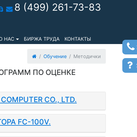
8 (499) 261-73-83
О НАС
БИРЖА ТРУДА
КОНТАКТЫ
Обучение
Методички
з
ОГРАММ ПО ОЦЕНКЕ
OMPUTER CO., LTD.
РА FC-100V.