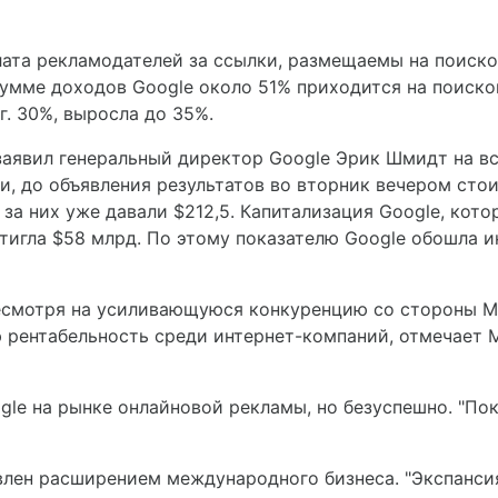
плата рекламодателей за ссылки, размещаемы на поиск
й сумме доходов Google около 51% приходится на поис
г. 30%, выросла до 35%.
- заявил генеральный директор Google Эрик Шмидт на в
и, до объявления результатов во вторник вечером стои
 за них уже давали $212,5. Капитализация Google, кот
стигла $58 млрд. По этому показателю Google обошла и
есмотря на усиливающуюся конкуренцию со стороны Mic
рентабельность среди интернет-компаний, отмечает М
ogle на рынке онлайновой рекламы, но безуспешно. "По
овлен расширением международного бизнеса. "Экспанси