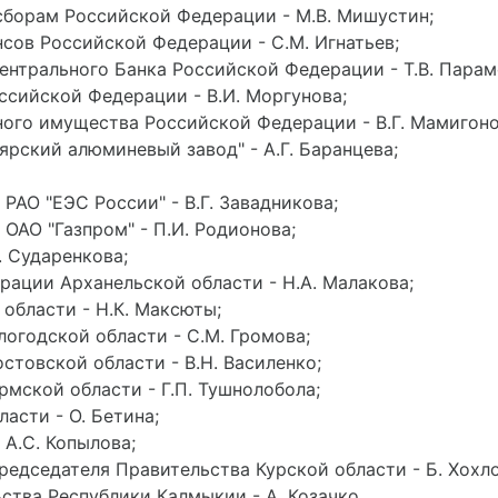
сборам Российской Федерации - М.В. Мишустин;
сов Российской Федерации - С.М. Игнатьев;
ентрального Банка Российской Федерации - Т.В. Парам
сийской Федерации - В.И. Моргунова;
ого имущества Российской Федерации - В.Г. Мамигоно
рский алюминевый завод" - А.Г. Баранцева;
РАО "ЕЭС России" - В.Г. Завадникова;
ОАО "Газпром" - П.И. Родионова;
. Сударенкова;
рации Арханельской области - Н.А. Малакова;
области - Н.К. Максюты;
огодской области - С.М. Громова;
стовской области - В.Н. Василенко;
мской области - Г.П. Тушнолобола;
асти - О. Бетина;
 А.С. Копылова;
редседателя Правительства Курской области - Б. Хохло
ства Республики Калмыкии - А. Козачко.