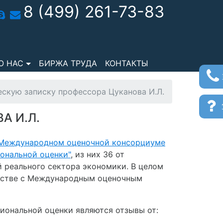
8 (499) 261-73-83
О НАС
БИРЖА ТРУДА
КОНТАКТЫ
скую записку профессора Цуканова И.Л.
з
А И.Л.
 Международном оценочной консорциуме
ональной оценки"
, из них 36 от
й реального сектора экономики. В целом
честве с Международным оценочным
иональной оценки являются отзывы от: