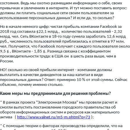
состояния. Ведь мы охотно размещаем информацию о себе, своих
привычках и увлечениях в интернете. И тут можно поставить вопрос:
должны ли платить социальные сети своим пользователям за
использование персональных данных? И если да, то сколько?
Но в начале немного цифр: чистая прибыль компании Facebook за
2018 год составила $22,1 млрд., количество пользователей - 2,32
млрд. чел. Сеть ВКонтакте в 18-го году сумела заработать 12,6 млрд
руб., численность пользователей приблизилась к отметке в 97 млн.
чел. Получается, что Facebook получает с каждого пользователя около
9,5 $ , ВКонтакте - 1,85 $. Разница связана с коэффициентом
производительности труда: в США он в шесть раза выше, чем в
России.
НО! сколько из своей прибыли интернет - компании должны
выплатить в качестве дивидентов за наш капитал в виде
персональных данных? Ответ: примерно 10 % от этой суммы. Сейчас
объясню, почему именно столько.
Какие меры мы предпринимали для решения проблемы?
* В рамках проекта "Электронная Москва" мы провели расчет и
смогли выпустить постановление городского правительства об
обороте информационных систем и ресурсов как материального
актива (
http://www.valnet.ru/m5-m.phtml?p=73
);
* С помощью теории о факторах производства определили, что на