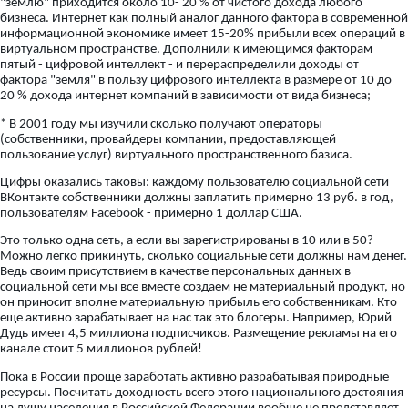
"землю" приходится около 10- 20 % от чистого дохода любого
бизнеса. Интернет как полный аналог данного фактора в современной
информационной экономике имеет 15-20% прибыли всех операций в
виртуальном пространстве. Дополнили к имеющимся факторам
пятый - цифровой интеллект - и перераспределили доходы от
фактора "земля" в пользу цифрового интеллекта в размере от 10 до
20 % дохода интернет компаний в зависимости от вида бизнеса;
* В 2001 году мы изучили сколько получают операторы
(собственники, провайдеры компании, предоставляющей
пользование услуг) виртуального пространственного базиса.
Цифры оказались таковы: каждому пользователю социальной сети
ВКонтакте собственники должны заплатить примерно 13 руб. в год,
пользователям Facebook - примерно 1 доллар США.
Это только одна сеть, а если вы зарегистрированы в 10 или в 50?
Можно легко прикинуть, сколько социальные сети должны нам денег.
Ведь своим присутствием в качестве персональных данных в
социальной сети мы все вместе создаем не материальный продукт, но
он приносит вполне материальную прибыль его собственникам. Кто
еще активно зарабатывает на нас так это блогеры. Например, Юрий
Дудь имеет 4,5 миллиона подписчиков. Размещение рекламы на его
канале стоит 5 миллионов рублей!
Пока в России проще заработать активно разрабатывая природные
ресурсы. Посчитать доходность всего этого национального достояния