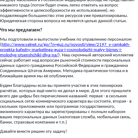
на душу населения в Российской Федерации вообще не представляет
никакого труда (потом будет очень легко ответить на вопрос
эффективности и целесообразности их использования), но
подавляющее большинство этих ресурсов уже приватизированы.
Юридическая сторона вопроса не является целью данной статьи.
Что мы предлагаем?
Мы подготовили и выпустили учебник по управлению персоналом
(
http://www.valnet.ru/go/?n=guz.ru/novosti/view/2197_v-ramkakh-
proekta-kafedry-marketinga-guza-i-rosmolodezhi-malyy-biznes-i-
molodye-otsenshchiki-dlya-na/
). Наш скромный авторский коллектив
сейчас работает над вопросам рыночной стоимости персональных
данных одного гражданина Российской Федерации и гражданина
Соединенных Штатов Америки. Методика практически готова и в
ближайшее время мы её опубликуем.
Будем благодарны если вы примете участие в этих пионерских
расчётах, которых ещё никто не делал в мире. Для этого пришлите
всего две цифры без перечисления названий: первая - в скольких
социальных сетях коммерческого характера вы состоите, вторая - в
скольких приложениях или программах государственного,
жизненного характера вы зарегистрированы с полным набором
ваших персональных данных (налоговая служба, мобильная связь,
банки, страховые компании и т.п.)
Давайте вместе решим эту задачу!