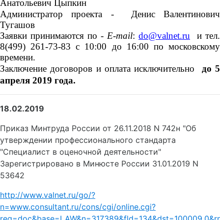
Анатольевич Цыпкин
Администратор проекта - Денис Валентинович
Тугашов
Заявки принимаются по -
E
-
mail
:
do
@
valnet
.
ru
и тел.
8
(499) 261-73-83 с 10:00 до 16:00 по московскому
времени.
Заключение договоров и оплата исключительно
до 
апреля 2019 года.
18.02.2019
Приказ Минтруда России от 26.11.2018 N 742н "Об
утверждении профессионального стандарта
"Специалист в оценочной деятельности"
Зарегистрировано в Минюсте России 31.01.2019 N
53642
http://www.valnet.ru/go/?
n=www.consultant.ru/cons/cgi/online.cgi?
req=doc&base=LAW&n=317389&fld=134&dst=100009,0&