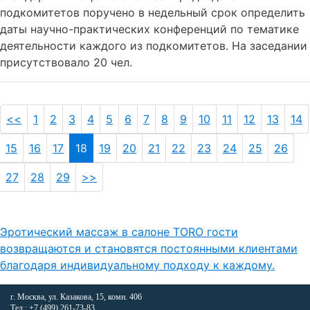
подкомитетов поручено в недельный срок определить
даты научно-практических конференций по тематике
деятельности каждого из подкомитетов. На заседании
присутствовало 20 чел.
<<
1
2
3
4
5
6
7
8
9
10
11
12
13
14
15
16
17
18
19
20
21
22
23
24
25
26
27
28
29
>>
Эротический массаж в салоне TORO гости
возвращаются и становятся постоянными клиентами
благодаря индивидуальному подходу к каждому.
г. Москва, ул. Казакова, 15, комн. 406
Тел.: +7 (499) 261-73-83